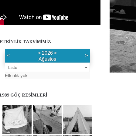
ETKINLIK TAKVIMIMIZ
<
2026
>
<
>
Ağustos
Liste
Etkinlik yok
1989 GÖÇ RESIMLERI