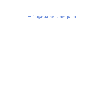
Yazı
“Bulgaristan ve Türkler” paneli
gezinmesi