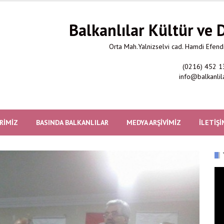
Balkanlılar Kültür ve
Orta Mah.Yalnizselvi cad. Hamdi Efendi
(0216) 452 1
info@balkanlil
RIMIZ
BASINDA BALKANLILAR
MEDYA ARŞIVIMIZ
İLETIŞI