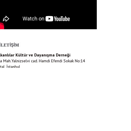
İLETIŞIM
lkanlılar Kültür ve Dayanışma Derneği
a Mah.Yalnizselvi cad. Hamdi Efendi Sokak No:14
tal, İstanbul
216) 452 13 48
o@balkanlilar.org