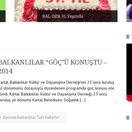
BAL-DER 31.Yaşında
BALKANLILAR “GÖÇ”Ü KONUŞTU –
2014
artal Balkanlılar Kültür ve Dayanışma Derneği’nin 23’üncü kuruluş
yıl dönümümü dolayısıyla düzenlenen programda göç konusu ele
lındı. Kartal Balkanlılar Kültür ve Dayanışma Derneği, 23’üncü
kuruluş yıl dönümü Kartal Belediyesi Soğanlık […]
Basında Balkanlılar
,
Tüm Haberler