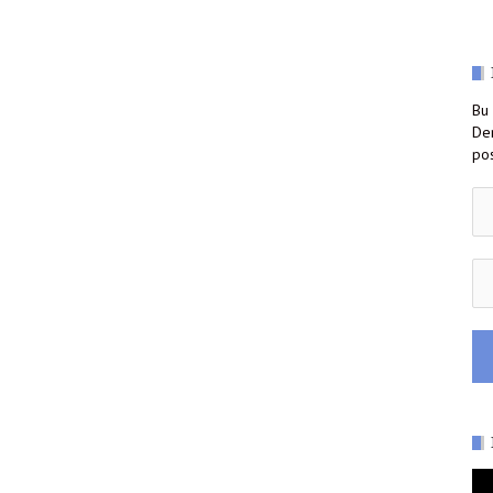
Bu 
Der
pos