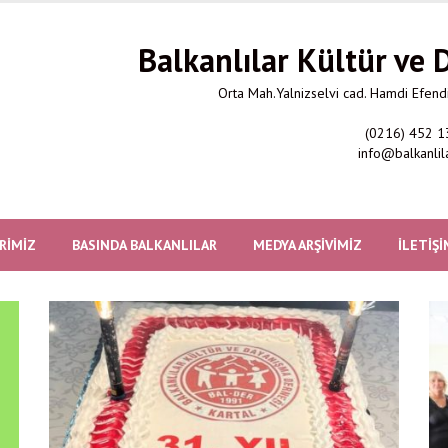
Balkanlılar Kültür ve
Orta Mah.Yalnizselvi cad. Hamdi Efendi
(0216) 452 1
info@balkanlil
RIMIZ
BASINDA BALKANLILAR
MEDYA ARŞIVIMIZ
İLETIŞI