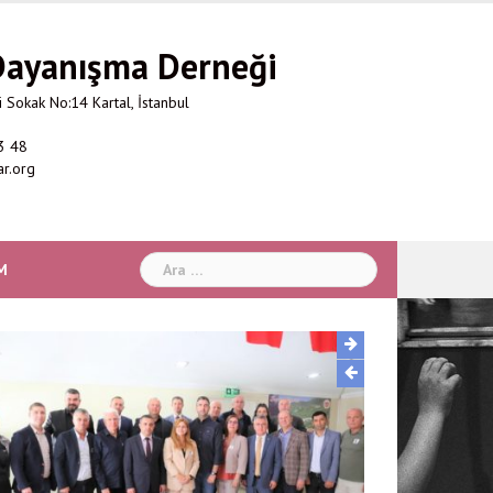
 Dayanışma Derneği
 Sokak No:14 Kartal, İstanbul
3 48
ar.org
Arama:
M