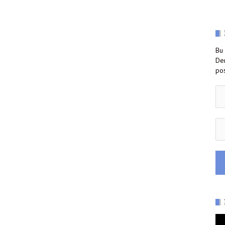
Bu 
Der
pos