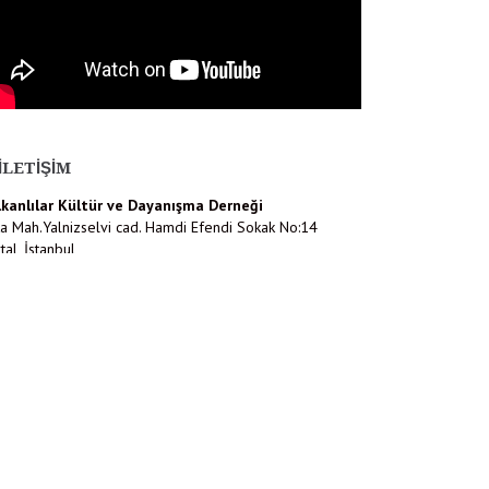
İLETIŞIM
lkanlılar Kültür ve Dayanışma Derneği
a Mah.Yalnizselvi cad. Hamdi Efendi Sokak No:14
tal, İstanbul
216) 452 13 48
o@balkanlilar.org