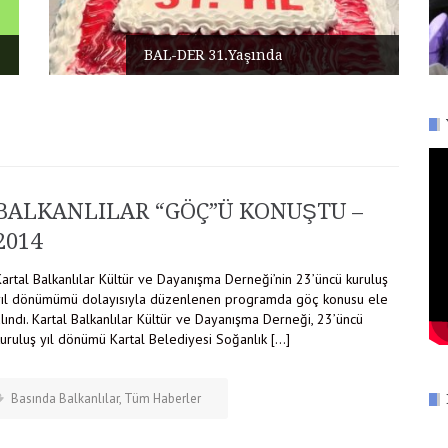
BAL-DER 31.Yaşında
BALKANLILAR “GÖÇ”Ü KONUŞTU –
2014
artal Balkanlılar Kültür ve Dayanışma Derneği’nin 23’üncü kuruluş
yıl dönümümü dolayısıyla düzenlenen programda göç konusu ele
lındı. Kartal Balkanlılar Kültür ve Dayanışma Derneği, 23’üncü
kuruluş yıl dönümü Kartal Belediyesi Soğanlık […]
Basında Balkanlılar
,
Tüm Haberler