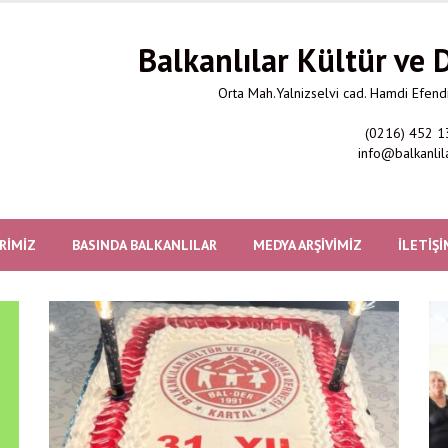
Balkanlılar Kültür ve
Orta Mah.Yalnizselvi cad. Hamdi Efendi
(0216) 452 1
info@balkanlil
RIMIZ
BASINDA BALKANLILAR
MEDYA ARŞIVIMIZ
İLETIŞI