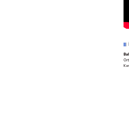
Ba
Ort
Kar
(0
inf