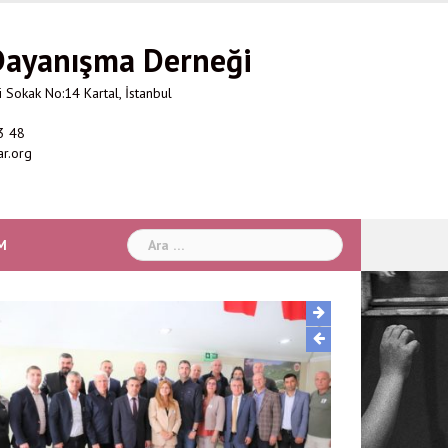
 Dayanışma Derneği
 Sokak No:14 Kartal, İstanbul
3 48
ar.org
Arama:
M