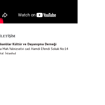
İLETIŞIM
lkanlılar Kültür ve Dayanışma Derneği
a Mah.Yalnizselvi cad. Hamdi Efendi Sokak No:14
tal, İstanbul
216) 452 13 48
o@balkanlilar.org