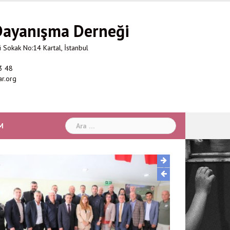
 Dayanışma Derneği
 Sokak No:14 Kartal, İstanbul
3 48
ar.org
Arama:
M