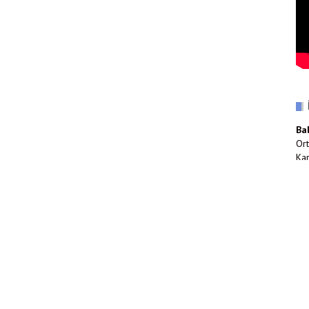
Ba
Ort
Kar
(0
inf