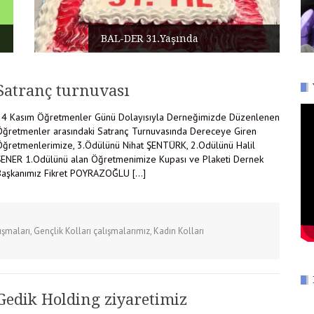
BAL-DER 31.Yaşında
Satranç turnuvası
24 Kasım Öğretmenler Günü Dolayısıyla Derneğimizde Düzenlenen
Öğretmenler arasındaki Satranç Turnuvasında Dereceye Giren
Öğretmenlerimize, 3.Ödülünü Nihat ŞENTÜRK, 2.Odülünü Halil
ŞENER 1.Odülünü alan Öğretmenimize Kupası ve Plaketi Dernek
Başkanımız Fikret POYRAZOĞLU […]
ışmaları
,
Gençlik Kolları çalışmalarımız
,
Kadın Kolları
Gedik Holding ziyaretimiz