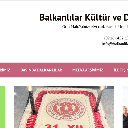
Balkanlılar Kültür ve
Orta Mah.Yalnizselvi cad. Hamdi Efendi
(0216) 452 1
info@balkanlil
RIMIZ
BASINDA BALKANLILAR
MEDYA ARŞIVIMIZ
İLETIŞI