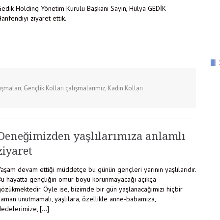
Gedik Holding Yönetim Kurulu Başkanı Sayın, Hülya GEDİK
anfendiyi ziyaret ettik.
ışmaları
,
Gençlik Kolları çalışmalarımız
,
Kadın Kolları
Deneğimizden yaşlılarımıza anlamlı
ziyaret
Yaşam devam ettiği müddetçe bu günün gençleri yarının yaşlılarıdır.
Bu hayatta gençliğin ömür boyu korunmayacağı açıkça
özükmektedir. Öyle ise, bizimde bir gün yaşlanacağımızı hiçbir
zaman unutmamalı, yaşlılara, özellikle anne-babamıza,
dedelerimize, […]