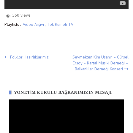
560 views
Playlists :
Video Arşivi
,
Tek Rumeli TV
Yazı
Folklor Hazırlıklarımız
Sevmekten Kim Usanır – Gürsel
Ersoy – Kartal Musiki Derneği –
Balkanlılar Derneği Konseri
gezinmesi
YÖNETIM KURULU BAŞKANIMIZIN MESAJI