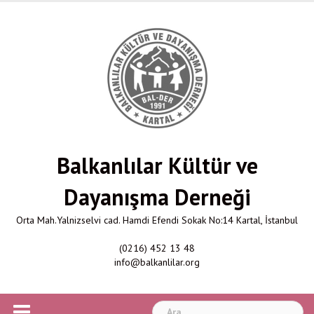
Skip
to
content
Balkanlılar Kültür ve
Dayanışma Derneği
Orta Mah.Yalnizselvi cad. Hamdi Efendi Sokak No:14 Kartal, İstanbul
(0216) 452 13 48
info@balkanlilar.org
Arama: