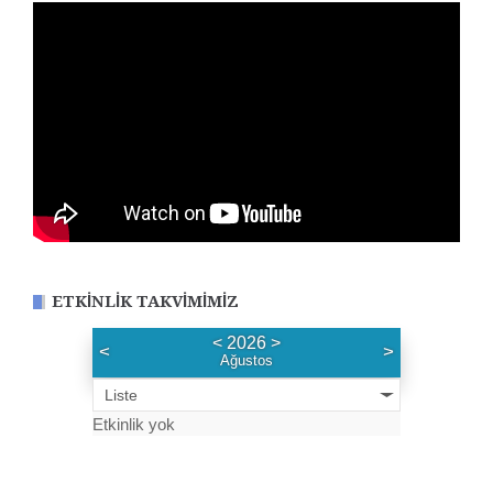
ETKINLIK TAKVIMIMIZ
<
2026
>
<
>
Ağustos
Liste
Etkinlik yok