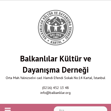
Skip
to
content
Balkanlılar Kültür ve
Dayanışma Derneği
Orta Mah.Yalnizselvi cad. Hamdi Efendi Sokak No:14 Kartal, İstanbul
(0216) 452 13 48
info@balkanlilar.org
Arama: