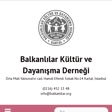
Skip
to
content
Balkanlılar Kültür ve
Dayanışma Derneği
Orta Mah.Yalnizselvi cad. Hamdi Efendi Sokak No:14 Kartal, İstanbul
(0216) 452 13 48
info@balkanlilar.org
Arama: